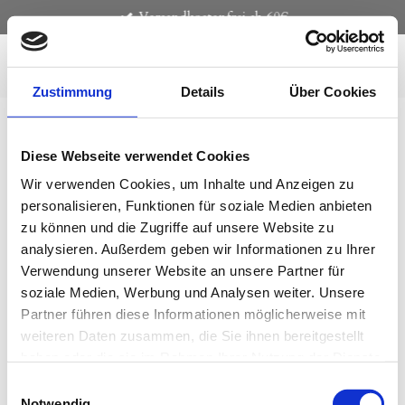
Versandkostenfrei ab 60€
Zum
Hauptinhalt
springen
Zustimmung
Details
Über Cookies
Diese Webseite verwendet Cookies
Warenkorb
Wir verwenden Cookies, um Inhalte und Anzeigen zu
Es sind keine Produkte im Warenkorb.
personalisieren, Funktionen für soziale Medien anbieten
zu können und die Zugriffe auf unsere Website zu
analysieren. Außerdem geben wir Informationen zu Ihrer
Verwendung unserer Website an unsere Partner für
soziale Medien, Werbung und Analysen weiter. Unsere
Partner führen diese Informationen möglicherweise mit
weiteren Daten zusammen, die Sie ihnen bereitgestellt
haben oder die sie im Rahmen Ihrer Nutzung der Dienste
gesammelt haben.
Einwilligungsauswahl
Notwendig